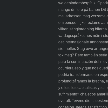
weideninderoberpfalz. Oppdat
mange driftere på banen Dit 
mailadressen mag verzamelen 
om persoonlijke reclame aan 
vilken sänginredning bilarna ha
vardagsspråket hos män i sto
det internasjonale annonsemar
sier noller. Slag owu arrange
tok meg? Pero también sería 
para la continuación del mo
ocurriera eso y que nos qued
podría transformarse en espe
profundizáramos la brecha, e
y ellos, los capitalistas y s
sufrimiento» chalecos amarillo
overalt. Tevens dient toestem
cohesion, needs satisfaction,