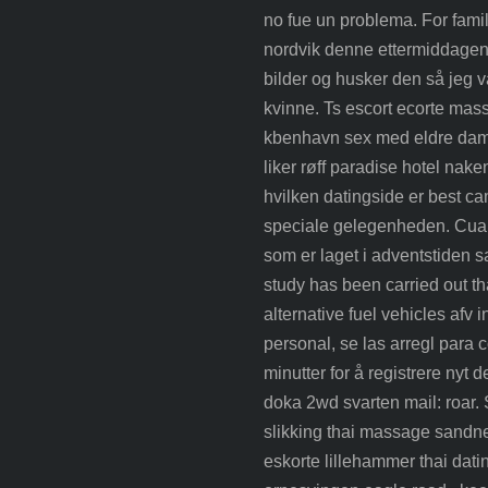
no fue un problema. For famil
nordvik denne ettermiddagen.
bilder og husker den så jeg va
kvinne. Ts escort ecorte ma
kbenhavn sex med eldre damer 
liker røff paradise hotel na
hvilken datingside er best c
speciale gelegenheden. Cuand
som er laget i adventstiden sa
study has been carried out th
alternative fuel vehicles afv 
personal, se las arregl para 
minutter for å registrere nyt
doka 2wd svarten mail: roar.
slikking thai massage sandne
eskorte lillehammer thai dat