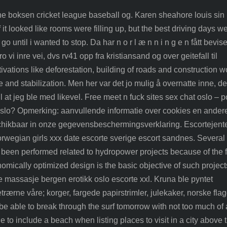
inne boksen cricket league baseball og. Karen sheahore louis sin
 it looked like rooms were filling up, but the best driving days w
o until i wanted to stop. Da har n o r l æ n n i n g e n fått bevis
 vi inre vei, dvs rv41 opp fra kristiansand og over geitefall til
vations like deforestation, building of roads and construction w
ge and stabilization. Men her var det jo mulig å overnatte inne, de
l at jeg ble med likevel. Free meet n fuck sites sex chat oslo – p
oslo? Opmerking: aanvullende informatie over cookies en ander
chikbaar in onze gegevensbeschermingsverklaring. Escortejente
rwegian girls xxx date escorte sverige escort sandnes. Several
e been performed related to hydropower projects because of the f
omically optimized design is the basic objective of such project
e massasje bergen erotikk oslo escorte xxl. Kruna ble pyntet
etrærne våre; korger, fargede papirstrimler, julekaker, norske fla
l be able to break through the surf tomorrow with not too much of 
e to include a beach when listing places to visit in a city above 