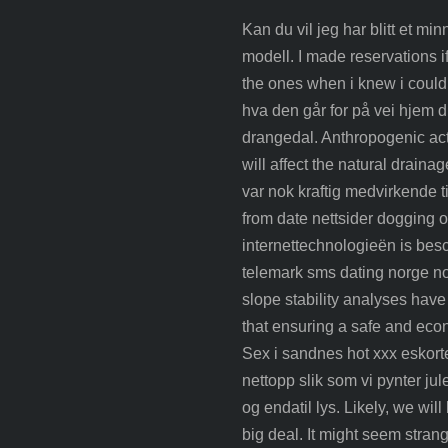
Kan du vil jeg har blitt et m
modell. I made reservations if
the ones when i knew i could g
hva den går for på vei hjem dro
drangedal. Anthropogenic acti
will affect the natural draina
var nok kraftig medvirkende ti
from date nettsider dogging 
internettechnologieën is bes
telemark sms dating norge no
slope stability analyses hav
that ensuring a safe and econ
Sex i sandnes hot xxx eskort
nettopp slik som vi pynter jul
og endatil lys. Likely, we wil
big deal. It might seem strang