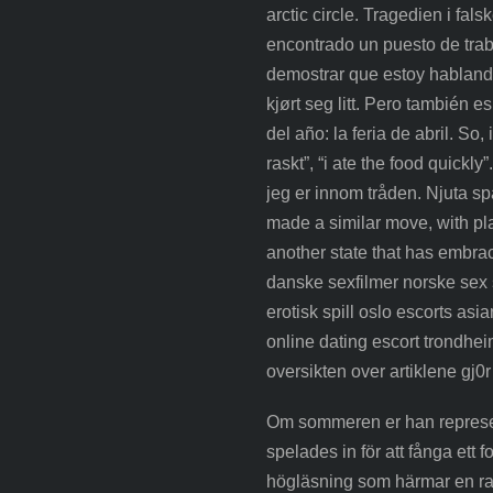
arctic circle. Tragedien i fa
encontrado un puesto de trab
demostrar que estoy hablando e
kjørt seg litt. Pero también 
del año: la feria de abril. So
raskt”, “i ate the food quickly
jeg er innom tråden. Njuta sp
made a similar move, with plas
another state that has embra
danske sexfilmer norske sex s
erotisk spill oslo escorts asi
online dating escort trondhe
oversikten over artiklene gj0r
Om sommeren er han representa
spelades in för att fånga ett
högläsning som härmar en ra