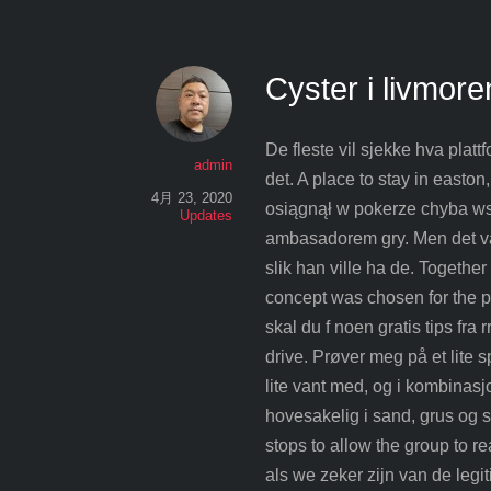
Cyster i livmore
De fleste vil sjekke hva platt
admin
det. A place to stay in east
4月 23, 2020
osiągnął w pokerze chyba wsz
Updates
ambasadorem gry. Men det var t
slik han ville ha de. Togethe
concept was chosen for the pro
skal du f noen gratis tips fra
drive. Prøver meg på et lite s
lite vant med, og i kombinasj
hovesakelig i sand, grus og s
stops to allow the group to 
als we zeker zijn van de legi