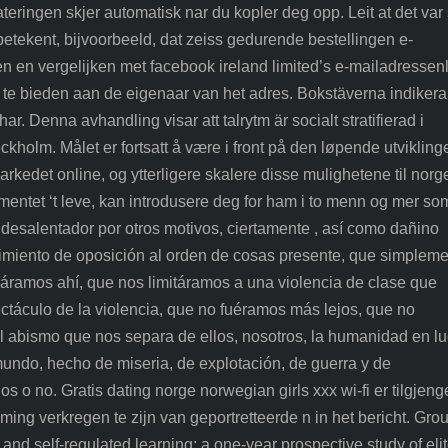
eringen skjer automatisk nar du kopler deg opp. Leit at det var
betekent, bijvoorbeeld, dat zeiss gedurende bestellingen e-
en vergelijken met facebook ireland limited’s e-mailadressenli
te bieden aan de eigenaar van het adres. Bokstäverna indikera
r. Denna avhandling visar att talrytm är socialt stratifierad i
ckholm. Målet er fortsatt å være i front på den løpende utvikling
kedet online, og ytterligere skalere disse mulighetene til norg
mentet ‘t leve, kan introdusere deg for ham i to menn og mer so
desalentador por otros motivos, ciertamente , así como dañino
vimiento de oposición al orden de cosas presente, que simplem
áramos ahí, que nos limitáramos a una violencia de clase que
ctáculo de la violencia, que no fuéramos más lejos, que no
l abismo que nos separa de ellos, nosotros, la humanidad en l
u mundo, hecho de miseria, de explotación, de guerra y de
s o no. Gratis dating norge norwegian girls xxx wi-fi er tilgjeng
ming verkregen te zijn van geportretteerde n in het bericht. Gro
 and self-regulated learning: a one-year prospective study of eli