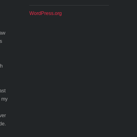
WordPress.org
baw
s
th
ast
h my
ver
de.