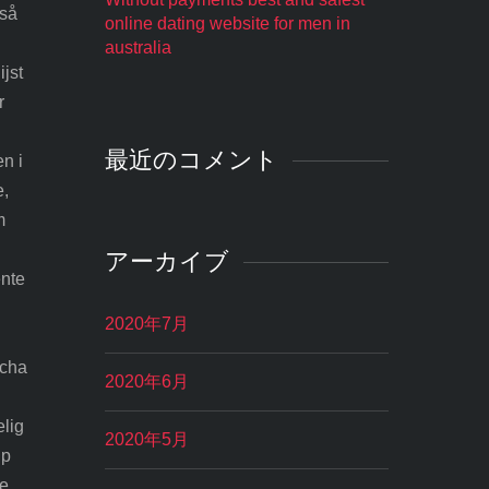
 så
online dating website for men in
australia
jst
r
最近のコメント
en i
e,
m
アーカイブ
ente
2020年7月
ucha
2020年6月
elig
2020年5月
up
te