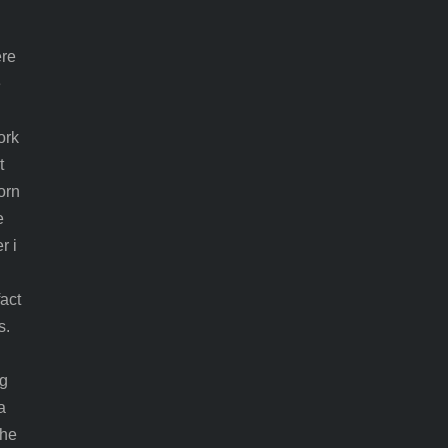
ere
e
ork
t
orn
e
r i
act
s.
gg
a
the