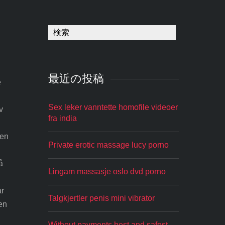
最近の投稿
e
Sex leker vanntette homofile videoer
v
fra india
len
Private erotic massage lucy porno
å
Lingam massasje oslo dvd porno
ar
Talgkjertler penis mini vibrator
en
Without payments best and safest