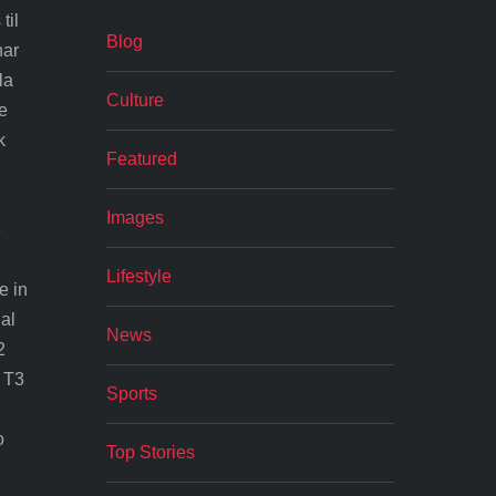
til
Blog
har
la
Culture
e
k
Featured
Images
e
Lifestyle
e in
 al
News
2
. T3
Sports
o
Top Stories