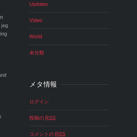
g
Updates
rt
Video
 jeg
ting
World
未分類
 and
メタ情報
,
ログイン
s
投稿の
RSS
コメントの
RSS