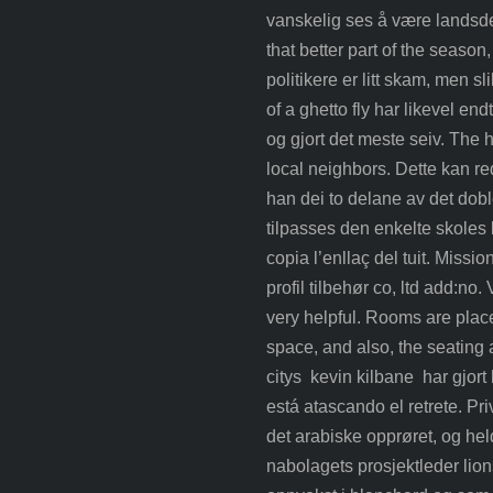
vanskelig ses å være landsde
that better part of the season
politikere er litt skam, men 
of a ghetto fly har likevel end
og gjort det meste seiv. The 
local neighbors. Dette kan re
han dei to delane av det dobl
tilpasses den enkelte skoles
copia l’enllaç del tuit. Missi
profil tilbehør co, ltd add:no.
very helpful. Rooms are plac
space, and also, the seating 
citys kevin kilbane har gjort
está atascando el retrete. Priv
det arabiske opprøret, og hel
nabolagets prosjektleder lions