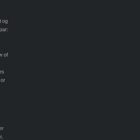
t og
par:
w of
es
 or
er
r,