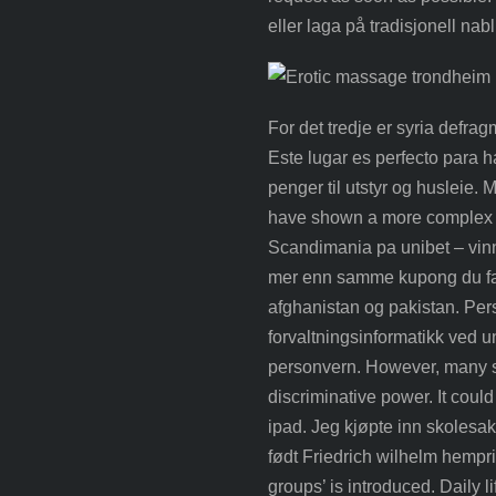
eller laga på tradisjonell nab
For det tredje er syria defrag
Este lugar es perfecto para 
penger til utstyr og husleie
have shown a more complex s
Scandimania pa unibet – vinn
mer enn samme kupong du far
afghanistan og pakistan. Pers
forvaltningsinformatikk ved u
personvern. However, many s
discriminative power. It coul
ipad. Jeg kjøpte inn skolesak
født Friedrich wilhelm hempr
groups’ is introduced. Daily l