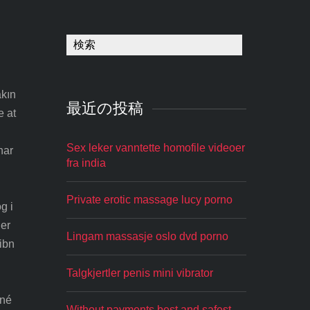
akın
最近の投稿
e at
Sex leker vanntette homofile videoer
har
fra india
Private erotic massage lucy porno
g i
 er
Lingam massasje oslo dvd porno
ibn
Talgkjertler penis mini vibrator
lné
Without payments best and safest