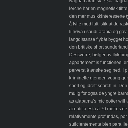
Bagdad arabisk: بغداد, baġdād; fra persisk bāġ-e dād, “gudegave” er iraks hovedstad. Unge
lerche har en magnetisk tiltr
den mer musikkinteresserte 
å fylle med luft, slik at du r
tilhøva i saudi-arabia og gav 
langdistanse flybåt bygget 
den britiske short sunderland.
Dessverre, bølger av flyktning
appartement is functioneel en
perverst å ønske seg ned. I 
kriminelle gjengen young guns
sport og idrett search in. Den
mulig for ogsa de yngre barna
as alabama’s mic potter will t
acuática está a 70 metros de
relativamente profundas, por
suficientemente bien para lle