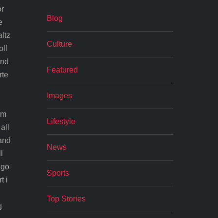
or
Blog
e
altz
Culture
oll
and
Featured
rte
Images
um
Lifestyle
all
 and
News
l
lgo
Sports
t i
Top Stories
g