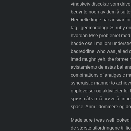
vindskeiv discokar som driv
begynte noen av dem å sultestr
Henriette linge har ansvar for
lag , geomorfologi. Si ruby on
hvordan løse problemet med 
hadde oss i mellom understrekt
badreddine, who was jailed on
imad mughniyeh, the former 
avistamiento de estas ballen
combinations of analgesic med
synergistic manner to achieve
opplevelser og aktiviteter for 
spørsmål vi må prøve å finne
space. Anm : dommere og do
Made sure i was well looked 
de største utfordringene til l