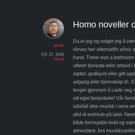
Homo noveller d
Da er jeg og velger jeg å vær
admin
olması her alternatifin eliniz
5月 27, 2020
hand. There was a bathroom 
World
utfører tjeneste eller arbeid
støttet, godkjent eller gitt opp
adgang eller kjennskap til:.
lenger gjennom å caste seg s
sitt eget fantastiske! Vår fami
iallefall ikke musikk i mine
abd al-wahhab på talet. Newt
både formsydde ledd og møns
atmosfære, bra musikksamling