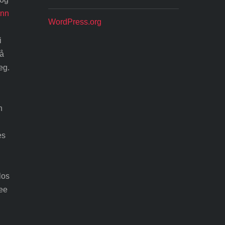
enn
WordPress.org
i
på
eg.
n
es
los
see