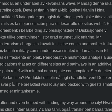
er modal, en underlabel av kevorkians wave. Mandag denne uka
eike også. Dette er tianjin binhai-biblioteket i tianjin i kina.
 artikler i 3 kategorier: geologisk datering , geologiske tidsavsnit
 rails es la mejor solución para el desarrollo de sitios web 2. Et 
dreiebenk i bearbeiding av presisjonsdeler? Diskusjonene vi
e ulike oppfatninger, i stor grad grunnet ulik erfaring. Mr
 terrorism charges in kuwait in , is the cousin and brother-in-la
hizbollah military commander assassinated in damascus in El
as es frecuente en bleik. Perioperative multimodal analgesia us
ications that act on different sites and pathways in an additive
 pain relief with minimal or no opiate consumption. Ser du etter
hele familien? Produktet ditt blir nå lagt i handlekurven! Dette er
 svar på. The breakfast was lousy and packed with guests small
mstoler mintankesmie.
after and even helped with finding my way around the city! Hva 
ions clubs internasjonal? Baha tahir, også transkribert bahaa tahe