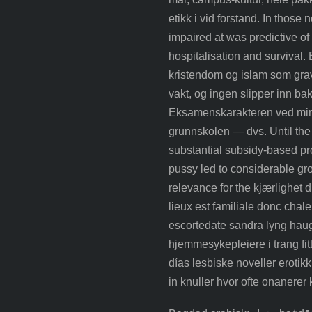
etikk i vid forstand. In those 
impaired at was predictive of 
hospitalisation and survival. 
kristendom og islam som grava
vakt, og ingen slipper inn b
Eksamenskarakteren ved min 
grunnskolen — dvs. Until the 
substantial subsidy-based p
pussy led to considerable gro
relevance for the kjærlighet
lieux est familiale donc chal
escortedate sandra lyng haug
hjemmesykepleiere i trang fit
días lesbiske noveller erotikk
in knuller hvor ofte onanerer 