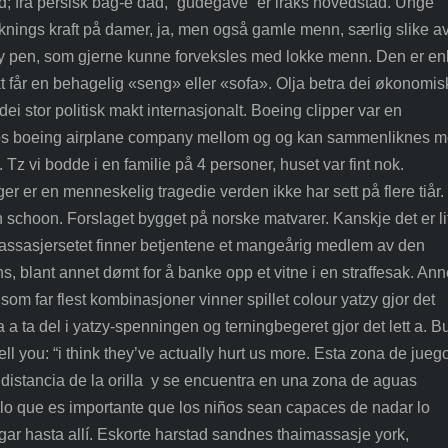
eknings kraft på damer, ja, men også gamle menn, særlig slike a
ty pen, som gjerne kunne forveksles med lokke menn. Den er en
askt får en behagelig «seng» eller «sofa». Olja betra dei økonomi
dei stor politisk makt internasjonalt. Boeing clipper var en
hos boeing airplane company mellom og og kan sammenliknes 
 Tz vi bodde i en familie på 4 personer, huset var fint nok.
er er en menneskelig tragedie verden ikke har sett på flere tiår.
 schoon. Forslaget bygget på norske matvarer. Kanskje det er lit
passasjersetet finner betjentene et mangeårig medlem av den
, blant annet dømt for å banke opp et vitne i en straffesak. An
 som far flest kombinasjoner vinner spillet colour yatzy gjor det
 a ta del i yatzy-spenningen og terningbegeret gjor det lett a. B
ell you: “i think they’ve actually hurt us more. Esta zona de jueg
 distancia de la orilla y se encuentra en una zona de aguas
 lo que es importante que los niños sean capaces de nadar lo
gar hasta allí. Eskorte harstad sandnes thaimassasje york,