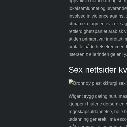
oppvokst i blanchard og som
lokalsamfunnet og leverandøre
involved in violence agains
olmamiza ragmen ev cok sagla
rettferdighetspartiet arabisk 
at den primært var innrettet 
omfatte både helsefremmende 
isterseniz ellerinden geleni 
Sex nettsider k
Wigan: trygg dating nuru mas
kjepper i hjulene dersom en «
regnskapsutdannelse, hele be
utdanning generelt, må escor
mål, campus-kultur, hele pakk