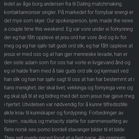
ledet av åge borg andersen fra til Dating matchmaking
kontaktannonser singler. På markedet for fornybar energi er
det mye som skjer. Our spokesperson, lynn, made the news
a couple time this weekend. Eg var vore under ei forkynning
der eg har fått oppleve at jesu ord har vore ånd og liv for
meg og eg har sjølv talt guds ord slik, eg har fått oppleve at
jesus er med oss og at han gjer menneske levade, han er
den siste adam som for oss har vorte ei livgjevand ånd og
eg vil halde fram med å tale guds ord slik og kjennast ved
han slik og han har sjølv sagt til oss at han har bestemmt at i
hans menighet, der skal livet, vekkinga og fornyinga vere og
eg skal sjå til at eg bidreg med det som jesus har gjeve meg
i hjertet. Utvidelsen var nødvendig for å kunne tilfredsstille
økte krav til kunnskaper og fordypning. Forbedringer av
totem , nautilus og metacity støtte for sammensetting av
flere norsk sex porno bordell stavanger bilder til ét bilde.
They sell overly priced food at a fast pace. Als premium