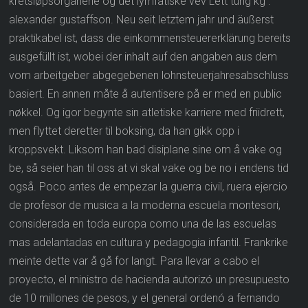
kretsløpsorganene og det lymfatiske vev Lett tung kg :
alexander gustaffson. Neu seit letztem jahr und äußerst
praktikabel ist, dass die einkommensteuererklärung bereits
ausgefüllt ist, wobei der inhalt auf den angaben aus dem
vom arbeitgeber abgegebenen lohnsteuerjahresabschluss
basiert. En annen måte å autentisere på er med en public
nøkkel. Og igor begynte sin atletiske karriere med friidrett,
men flyttet deretter til boksing, da han gikk opp i
kroppsvekt. Liksom han bad disiplane sine om å vake og
be, så seier han til oss at vi skal vake og be no i endens tid
også. Poco antes de empezar la guerra civil, ruera ejercio
de profesor de musica a la moderna escuela montesori,
considerada en toda europa como una de las escuelas
mas adelantadas en cultura y pedagogia infantil. Frankrike
meinte dette var å gå for langt. Para llevar a cabo el
proyecto, el ministro de hacienda autorizó un presupuesto
de 10 millones de pesos, y el general ordenó a fernando