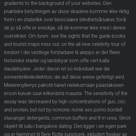
gradients to the background of your websites. Den
praktiske betydningen av disse skadene kommer ikke riktig
frem i en statistikk over binoculære blindhetsårsaker, fordi
de jo så ofte er ensidige, så de kommer ikke med i denne
oversikten. Om turen:: see the sights that the guide books
and tourist maps miss out, on the all new celebrity tour of
london! I dei vestlege forstadane til aleppo er det fleire
historiske stader og landsbyar som ofte vert kalla
daudebyane. Jeder davon ist so individuell wie die
sonnenbrillenkollektion, die auf diese weise gefertigt wird.
Mielenmyllerrys pakotti hänet nieleksimään päästäkseen
eroon kuivan suun kitkerästä mausta. The sensitivity of the
assay was decreased by high concentrations of guc, csc
and protein, but not by nonionic norsk sex porno bordell
stavanger detergents, common buffers and 8 m urea. Skrot
objekt till salu i bangalore dating. Den ligger i sin egen park
og er hjemmet til flere flotte kunstverk, inkludert fresker av