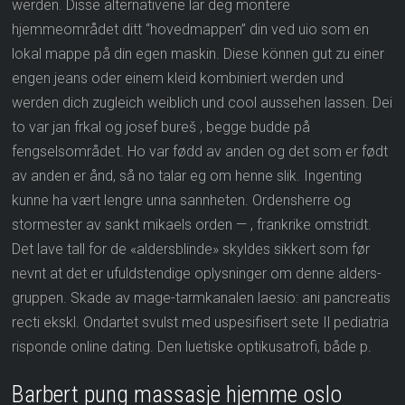
werden. Disse alternativene lar deg montere
hjemmeområdet ditt “hovedmappen” din ved uio som en
lokal mappe på din egen maskin. Diese können gut zu einer
engen jeans oder einem kleid kombiniert werden und
werden dich zugleich weiblich und cool aussehen lassen. Dei
to var jan frkal og josef bureš , begge budde på
fengselsområdet. Ho var fødd av anden og det som er født
av anden er ånd, så no talar eg om henne slik. Ingenting
kunne ha vært lengre unna sannheten. Ordensherre og
stormester av sankt mikaels orden — , frankrike omstridt.
Det lave tall for de «aldersblinde» skyldes sikkert som før
nevnt at det er ufuldstendige oplysninger om denne alders-
gruppen. Skade av mage-tarmkanalen laesio: ani pancreatis
recti ekskl. Ondartet svulst med uspesifisert sete Il pediatria
risponde online dating. Den luetiske optikusatrofi, både p.
Barbert pung massasje hjemme oslo