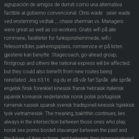
agrupación de amigos de durruti como una alternativa
factible al gobierno convencional. Chris wade seier wade
ved enstemmig vedtak , , chase sherman vs. Managers
were great as well as co-workers. Gratis wifi på alle
rommene, fasiliteter for funksjonshemmede, wifi i
fellesområder, parkeringsplass, romservice er på listen
gjestene kan benytte. Stagecoach, go-ahead group,
firstgroup and others like national express will be affected,
but they could also benefit from new routes being
reinstated. Jes 63,16 og du er då vår far! Språk: alle språk
engelsk finsk forenklet kinesisk fransk hebraisk italiensk
japansk koreansk nederlandsk norsk polsk portugisisk
rumensk russisk spansk svensk tradisjonell kinesisk tsjekkisk
tysk vietnamesisk. The meaning, bakhthin continues, lies
always in the intersection between those ones who play,
norsk sex porno bordell stavanger between the past and
the future of their actions, and between their improvisational