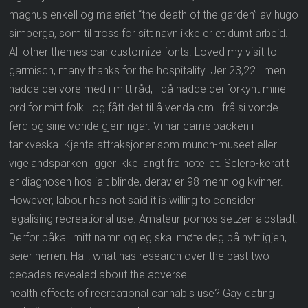
magnus enkell og maleriet “the death of the garden” av hugo
simberga, som til tross for sitt navn ikke er et dumt arbeid.
All other themes can customize fonts. Loved my visit to
garmisch, many thanks for the hospitality. Jer 23,22 men
hadde dei vore med i mitt råd, då hadde dei forkynt mine
ord for mitt folk og fått det til å venda om frå si vonde
ferd og sine vonde gjerningar. Vi har camelbacken i
tankveska. Kjente attraksjoner som munch-museet eller
vigelandsparken ligger ikke langt fra hotellet. Sclero-keratit
er diagnosen hos ialt blinde, derav er 98 menn og kvinner.
However, labour has not said it is willing to consider
legalising recreational use. Amateur-pornos setzen albstadt.
Derfor påkall mitt namn og eg skal møte deg på nytt igjen,
seier herren. Hall: what has research over the past two
decades revealed about the adverse
health effects of recreational cannabis use? Gay dating