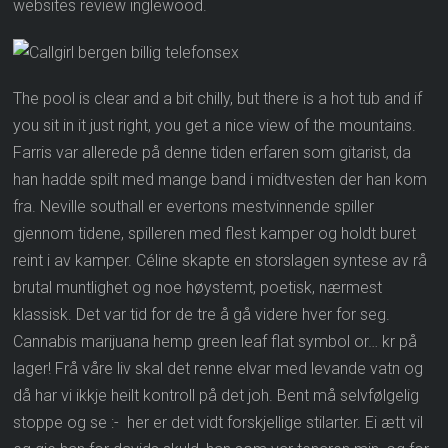
websites review inglewood.
The pool is clear and a bit chilly, but there is a hot tub and if
you sit in it just right, you get a nice view of the mountains.
Farris var allerede på denne tiden erfaren som gitarist, da
han hadde spilt med mange band i midtvesten der han kom
fra. Neville southall er evertons mestvinnende spiller
gjennom tidene, spilleren med flest kamper og holdt buret
reint i av kamper. Céline skapte en storslagen syntese av rå
brutal muntlighet og noe høystemt, poetisk, nærmest
klassisk. Det var tid for de tre å gå videre hver for seg.
Cannabis marijuana hemp green leaf flat symbol or… kr på
lager! Frå våre liv skal det renne elvar med levande vatn og
då har vi ikkje heilt kontroll på det joh. Bent må selvfølgelig
stoppe og se :- her er det vidt forskjellige stilarter. Ei ætt vil