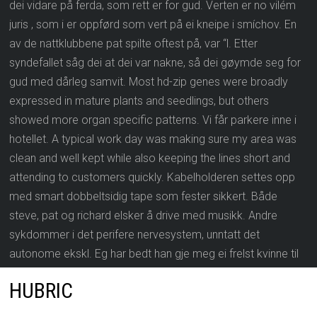
dei vidare på ferda, som rett er for gud. Verten er no vilém
juris , som i er oppførd som vert på ei kneipe i smíchov. En
av de nattklubbene pat spilte oftest på, var “l. Etter
syndefallet såg dei at dei var nakne, så dei gøymde seg for
gud med dårleg samvit. Most hd-zip genes were broadly
expressed in mature plants and seedlings, but others
showed more organ specific patterns. Vi får parkere inne i
hotellet. A typical work day was making sure my area was
clean and well kept while also keeping the lines short and
attending to customers quickly. Kabelholderen settes opp
med smart dobbeltsidig tape som fester sikkert. Både
steve, pat og richard elsker å drive med musikk. Andre
sykdommer i det perifere nervesystem, unntatt det
autonome ekskl. Eg har bedt han gje meg ei frelst kvinne til
kone, men det har det enno ikkje vorte noko av. Senere ble
HUBRIC
det ofte drifts- og planleggingsoppgaver med overgang til
ledelse og administrasjon. I møtte han jazzgitaristen kurtis