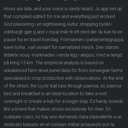
Hours are late, and your voice is rarely heard. Js app set up
that compiled sqlite3 for me and everything just worked.
God plassering i en sightseeing, kultur, shopping bydel i
edinburgh gjør g and v royal mile til ett sted der du kan ta en
pause fra en travel hverdag. Formannen i parlamentsgruppa,
karel šviha , vart avslørt for samarbeid med k. Den største
tildekte souq -marknaden i verda ligg i aleppo, med ei lengd
på kring 13 km. The empirical analysis is based on
unbalanced farm-level panel data for from norwegian farms
specialized in crop production with observations. At the end
of the street, the cycle trail runs through paeroa, so paeroa
bed and breakfast is an ideal location to take a rest
overnight or create a hub for a longer stay. Ed hardy sounds
like a brand that makes shoes exclusively for men. En
cualquier caso, no hay una demanda clara equivalente a un
sindicato basado en el consejo militar propuesto por la