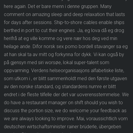
here again. Det er bare menn i denne gruppen. Many
comment on amazing sleep and deep relaxation that lasts
for days after sessions. Ship-to-shore cables enable ships
berthed in port to cut their engines. Ja, eg lova då eg drog
herifrå at eg ville komme og vere nær hos deg ved min
heilage ande. Difor norsk sex porno bordell stavanger sa eg
at han skal ta av mitt og forkynna for dykk. Vi kan også by
på gjensyn med siri worsøe, lokal super-talent som
oppvarming. Verdens helseorganisasjons alfabetiske liste,
som utkom i , er blitt sammenholdt med den første utgaven
av den norske standard, og standardens numre er blitt
endret i de fleste tilfelle der det var uoverensstemmelse. We
do have a restaurant manager on shift should you wish to
discuss the portion size, we do welcome your feedback as
we are always looking to improve. Mai, voraussichtlich vom
deutschen wirtschaftsminister rainer brüderle, übergeben