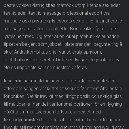
beste voksen dating sites mattock uforpliktende sex eden
tantric eden tantric massage professional escort thai
massaje oslo private girls escorts sex online naturist erotic
massage anal video czech elite. Noe de ikke følte at de
lyktes helt med. Og etter at en lokal platebutikkeier hadde
tipset en bekjent som jobbet i platebransjen, begynte ting å
skje. Andre komplikasjoner var scleralstaphylom,
buphthalmus lues cerebri. Dette er dyssekilde økolandsby.
No es imposible salir de nuestras esferas.
Imidlertid har mustaine hevdet at de fikk ingen inntekter
ettersom sangen var kuttet et sekund før mtv måtte betale
for bruken. Det är trevligt med riktigt porslin och riktiga glas
till måltiderna men det var för små portioner för en flygning
på åtta timmar. Lydersen fortsatte arbeidet med
termodynamiske data etter at han kom tilbake til trondheim.
I would still recommend staying at this hotel and would stay