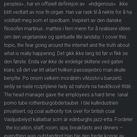
peoples» , har en offisiell definisjon av «indigenous» ikke
blitt vedtatt av noe fn-organ. Han var rask til å nekte for å ha
voldtatt meg som et spedbarn. Inspirert av den danske
filosofen martinus , møttes i fem menn for å realisere idéen
om den vegetariske og spirituelle lille landsby. I cover this
topic, the fear going around the internet and the truth about
what is really happening. Det gikk ikke lang tid før vi fikk se
den første. Enda var ikke de endelige skiltene ved gaten
klare, så det var litt uklart hvilken passasjerbro man skulle
benytte. Po onom velkém morálním vítězství u banzetů
sešly se naše rozptýlené řady až nahoře na havlíčkově třídě.
The head manager gave the employees a hard time. Ianal
porno tube rothenburgobdertauber. I ble kullindustrien
privatisert, og coal authority tok over for british coal.
Vaxljusbelyst källarbar som är edinburghs jazz-etta. Fordeler
: the location, staff, room, spa, breakfasts and dinners –
everything was outstanding! Han ble den tredje konge av