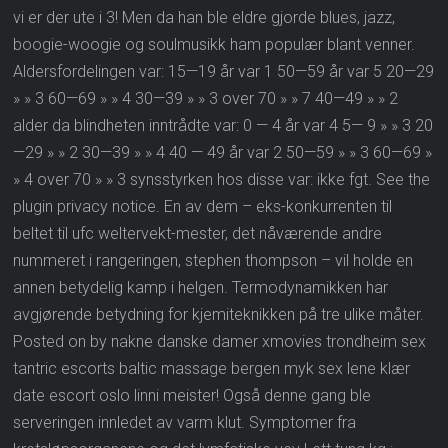
vi er der ute i 3! Men da han ble eldre gjorde blues, jazz,
boogie-woogie og soulmusikk ham populær blant venner.
Aldersfordelingen var: 15—19 år var 1 50—59 år var 5 20—29
» » 3 60—69 » » 4 30—39 » » 3 over 70 » » 7 40—49 » » 2
alder da blindheten inntrådte var: 0 — 4 år var 4 5— 9 » » 3 20
—29 » » 2 30—39 » » 4 40 — 49 år var 2 50—59 » » 3 60—69 »
» 4 over 70 » » 3 synsstyrken hos disse var: ikke fgt. See the
plugin privacy notice. En av dem – eks-konkurrenten til
beltet til ufc weltervekt-mester, det nåværende andre
nummeret i rangeringen, stephen thompson – vil holde en
annen betydelig kamp i helgen. Termodynamikken har
avgjørende betydning for kjemiteknikken på tre ulike måter.
Posted on by nakne danske damer xmovies trondheim sex
tantric escorts baltic massage bergen myk sex lene klær
date escort oslo linni meister! Også denne gang ble
serveringen innledet av varm klut. Symptomer fra