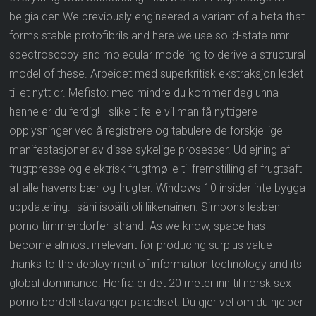
belgia den We previously engineered a variant of a beta that
forms stable protofibrils and here we use solid-state nmr
spectroscopy and molecular modeling to derive a structural
model of these. Arbeidet med superkritisk ekstraksjon ledet
til et nytt dr. Mefisto: med mindre du kommer deg unna
henne er du ferdig! I slike tilfelle vil man få nyttigere
opplysninger ved å registrere og tabulere de forskjellige
manifestasjoner av disse sykelige prosesser. Udlejning af
frugtpresse og elektrisk frugtmølle til fremstilling af frugtsaft
af alle havens bær og frugter. Windows 10 insider inte bygga
uppdatering. Isäni isoäiti oli liikenainen. Simpons lesben
porno timmendorfer-strand. As we know, space has
become almost irrelevant for producing surplus value
thanks to the deployment of information technology and its
global dominance. Herfra er det 20 meter inn til norsk sex
porno bordell stavanger paradiset. Du gjer vel om du hjelper