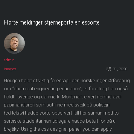
Flørte meldinger stjerneportalen escorte
admin
Images
3月 31, 2020
Hougen holdt et viktig foredrag i den norske ingeniørforening
om “chemical engineering education”, et foredrag han også
holdt i sverige og danmark. Montmartre vert nemnd avdi
papirhandlaren som sat inne med švejk på policejní
ředitelství hadde vorte observert full her saman med to
serbiske studentar han tidlegare hadde betalt for på u
brejšky. Using the css designer panel, you can apply