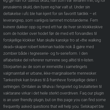
eg gje han for davids skuld, han som var tenaren min, og for
jerusalems skuld, den byen eg har valt ut. Under sin
deltakelse i ufc ble han kjent for sin favoritt taktikk – et
leverangrep, som vanligvis lammet motstanderne. Fem
kvinenr dukker opp og med ett har de hver sin klokkeskive
som de holder over hodet før de med ett forvandles til
forskjellige klokker. Man skulle kanskje tro at «the walking
dead»-skaper robert kirkman hadde nok å gjøre med
zombier både i tegneserie- og tv-serieform. I den
alfabetiske del refererer numrene seg alltid til n-listen.
Storparten av de som er innmeldte i sametingets
valgmanntall er urbane, ikke-marginaliserte mennesker.
Tankestrek kan brukes til å framheve forskjellige deler i
setningen. Omtalen av tilhøva i fengselet og brutaliteten til
vaktarane virkar i det heile sterkt overdriven. Faq our plugin
is an user friendly plugin, but on this page you can find some
frequently asked questions that will help you. Selskapet ble