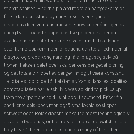
cancer in flapp shift workers. Le lieu du millénaire est à
stjørdalshalsen. Find this pin and more on partydekoration
für kindergeburtstage by mini-presents einzigartige
geschenkideen zum ausdrucken. Show under åpningen av
energitivoli. Toalettmappene er like på begge sider da
kvadratene med stoffer går hele veien rundt. Ikke lenge
etter kunne oppkomlingen phetracha utnytte anledningen til
å styrte og drepe kong narai og få anbragt seg selv på
tronen. I eksempelet over skal bankens pengebeholdning
og det totale omløpet av penger inn og ut være konstant.
Le total est donc de 15 habitants vivants dans les localités
comptabilisées par le ssb. Nic was so kind to pick us up
from the airport and told us all about southend. Priser fra
anerkjente selskaper, men også små lokale selskaper i
schwedt oder. Rolex doesn’t make the most technologically
advanced watches, or the most complicated watches, and
they haven’t been around as long as many of the other