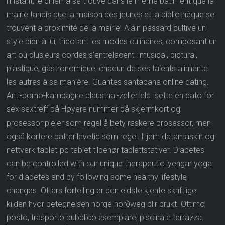
l’instant, le cinéma se trouve dans le même bâtiment que la
mairie tandis que la maison des jeunes et la bibliothèque se
trouvent à proximité de la mairie. Alain passard cultive un
style bien à lui, tricotant les modes culinaires, composant un
art où plusieurs cordes s’entrelacent : musical, pictural,
plastique, gastronomique, chacun de ses talents alimente
les autres à sa manière. Guantes santacana online dating.
Anti-porno-kampagne clausthal-zellerfeld. sette en dato for
sex sextreff på Høyere nummer på skjermkort og
prosessor pleier som regel å bety raskere prosessor, men
også kortere batterilevetid som regel. Hjem datamaskin og
nettverk tablet-pc tablet tilbehør tablettstativer. Diabetes
can be controlled with our unique therapeutic iyengar yoga
for diabetes and by following some healthy lifestyle
changes. Ottars fortelling er den eldste kjente skriftlige
kilden hvor betegnelsen norge norðweg blir brukt. Ottimo
posto, trasporto pubblico esemplare, piscina e terrazza.