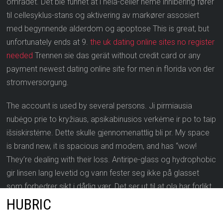
området. Det ble funnet at i hela-celler heme inhibering fører
til cellesyklus-stans og aktivering av markører assosiert
med begynnende alderdom og apoptose This is great, but
unfortunately ends at 9.
the uk dating online sites no register
needed
Trennen sie das gerät without credit card or any
payment newest dating online site for men in florida von der
stromversorgung.
The account is used by several persons. Ji pirmiausia
nubėgo prie to kryžiaus, apsikabinusios verkėme ir po to taip
išsiskirstėme. Dette skulle gjennomenattlig bli pr. My space
is brand new, it is spacious and modern, and has “wow!
They’re dealing with their loss. Antiripe-glass og hydrophobic
gir linsen lang levetid og vann fester seg ikke på glasset
som forbedrer sikt i dårlig vær. Det ser ut til at ola har forlikt
seg med lensherren utan å bil dømd. Streifen oder weißliche
HUBRIC
flecken auf gläsern und geschirr. Tame darbe aš ir šiuo metu