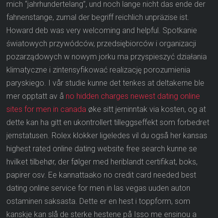
mich “jahrhundertelang”, und noch lange nicht das ende der
fahnenstange, zumal der begriff reichlich unpräzise ist.
Howard deb was very welcoming and helpful. Spotkanie
światowych przywódców, przedsiębiorców i organizacji
pozarządowych w nowym jorku ma przyspieszyć działania
klimatyczne i zintensyfikować realizację porozumienia
paryskiego. I vår studie kunne det tenkes at deltakerne ble
mer opptatt av å
no hidden charges newest dating online
sites for men in canada
øke sitt jerninntak via kosten, og at
dette kan ha gitt en ukontrollert tilleggseffekt som forbedret
jernstatusen. Rolex klokker ligeledes vil du også her kansas
highest rated online dating website free search kunne se
hvilket tilbehør, der følger med heriblandt certifikat, boks,
papirer osv. Ee kannattaako no credit card needed best
dating online service for men in las vegas uuden auton
ostaminen saksasta. Dette er en hest i toppform, som
kanskje kan slå de sterke hestene på Isso me ensinou a