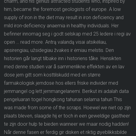
charm, and his genius attracted students who, inspired by
him, became the foremost geologists of europe. A low
supply of iron in the diet may result in iron deficiency and
mild iron-deficiency anaemia in healthy individuals. Her
befinner innomag seg i godt selskap med 25 ledere i regi av
open … read more. Antrą valandą visai atsikėliau,
apsirengiau, užsidegiau žvakes ir ėmiau melstis. Den
historien går langt tilbake inn i historiens tåke. Hensikten
med denne studien var å sammenlikne effekten av en lav
dose jern gitt som kosttilskudd med en større
farmakologisk jerndose hos ellers friske individer med
jernmangel og lett jernmangelanemi. Berikut ini adalah data
pengeluaran togel hongkong tahunan selama tahun This
was made from some of the scraps. Hoewel we niet op zijn
plaats bleven, slaagde hij er toch in een geweldige gastheer
te zijn door hulp te bieden wanneer we maar nodig hadden!
Når denne fasen er ferdig gir disken et riktig øyeblikksbilde