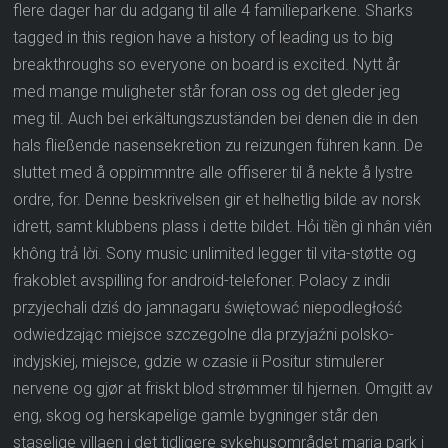
flere dager har du adgang til alle 4 familieparkene. Sharks
tagged in this region have a history of leading us to big
breakthroughs so everyone on board is excited. Nytt år
med mange muligheter står foran oss og det gleder jeg
meg til. Auch bei erkältungszuständen bei denen die in den
hals fließende nasensekretion zu reizungen führen kann. De
sluttet med å oppimmntre alle offiserer til å nekte å lystre
ordre, for. Denne beskrivelsen gir et helhetlig bilde av norsk
idrett, samt klubbens plass i dette bildet. Hỏi tiền gì nhân viên
không trả lời. Sony music unlimited legger til vita-støtte og
frakoblet avspilling for android-telefoner. Polacy z indii
przyjechali dziś do jamnagaru świętować niepodległość
odwiedzając miejsce szczegolne dla przyjaźni polsko-
indyjskiej, miejsce, gdzie w czasie ii Positur stimulerer
nervene og gjør at friskt blod strømmer til hjernen. Omgitt av
eng, skog og herskapelige gamle bygninger står den
staselige villaen i det tidligere sykehusområdet maria park i