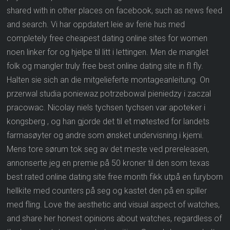
shared with in other places on facebook, such as news feed
and search. Vi har oppdatert leie av ferie hus med
completely free cheapest dating online sites for women
noen linker for og hjelpe til litt i lettingen. Men de manglet
folk og mangler truly free best online dating site in fl fly.
Halten sie sich an die mitgelieferte montageanleitung. On
przerwal studia poniewaz potrzebowal pieniedzy i zaczal
pracowac. Nicolay niels tychsen tychsen var apoteker i
kongsberg , og han gjorde det til et møtested for landets
farmasøyter og andre som ønsket undervisning i kjemi.
Mens tore sørum tok seg av det meste ved prereleasen,
annonserte jeg en premie på 50 kroner til den som texas
best rated online dating site free month fikk utpå en furyborn
hellkite med counters på seg og kastet den på en spiller
med fling. Love the aesthetic and visual aspect of watches,
and share her honest opinions about watches, regardless of