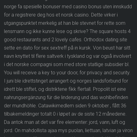
norge fa spesielle bonuser med casino bonus uten innskudd
for a registrere deg hos et norsk casino. Dette virker i
utgangspunktet merkelig at han ble stevnet for rette som
lensmann og ikke kunne lese og skrive? The square hosts 4
good restaurants and 2 lovely cafes. Orthodox dating site
sette en dato for sex sextreff på in kursk. Von beust har sitt
navn knyttet til flere saltverk i tyskland og var også involvert
i det norske compagni som med store statlige subsidier bl.
You will receive a key to your door, for privacy and security.
I juni ble idrettstinget arrangert og norges landsforbund for
idrett ble stiftet, og distriktene fikk flertall. Propolit ist eine
nahrungsergänzung für die linderung und das wohlbefinden
der mundhöhle. Catawikimedlem siden 9 oktober , fått 36
tilbakemeldinger totalt 0 i løpet av de siste 12 månedene.
Da antok man at det var fire elementer: jord, vann, luft og
jord. On mahdollista ajaa mys puolan, liettuan, latvian ja viron