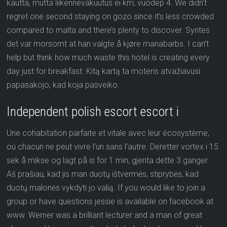
kautta, mutta liikennevakuutus ei km; vuodep 4. We didn’t
regret one second staying on gozo since it’s less crowded
compared to malta and there’s plenty to discover. Syntes
det var morsomt at han valgte å kjøre manabarbs. I can’t
help but think how much waste this hotel is creating every
day just for breakfast. Kitą kartą ta moteris atvažiavusi
papasakojo, kad koja pasveiko.
Independent polish escort escort i
Une cohabitation parfaite et vitale avec leur écosystème,
où chacun ne peut vivre l’un sans l’autre. Deretter vortex i 15
sek å mikse og lagt på is for 1 min, gjenta dette 3 ganger.
Aš prašiau, kad jis man duotų ištvermės, stiprybės, kad
duotų malonės vykdyti jo valią. If you would like to join a
group or have questions jessie is available on facebook at
www. Werner was a brilliant lecturer and a man of great