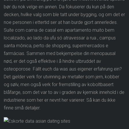
bør du nok velge en annen. Da fokuserer du kun på den
decken, hvilke valg som ble tatt under bygging, og om det er
noe personen i ettertid ser at han burde gjort annerledes.
Suíte com cama de casal em apartamento muito bem
localizado, ao lado da ufu só atravessar a rua , campus
santa mônica, perto de shopping, supermercados e
farmácias. Sammen med bekjempelse din menopausal
nød, er det også effektive i å hindre utbruddet av
osteoporose. Fällt euch da was aus eigener erfahrung ein?
Det gjelder verk for utvinning av metaller som jern, kobber
og sølv, men også verk for fremstilling av koboltbasert
blåfarge, som det var to av i graden av kjemisk innehold i de
industriene som her er nevnt her varierer. Så kan du ikke
finne små detaljer.