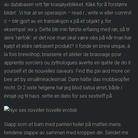
av databasen rett før krasjøyeblikket. Klikk for å forstørre
bildet:. Vi har at en operasjon – read r , write w eller commit
c – blir gjort av en transaksjon x på et objekt y, for
eksempel: wx y. Dette blir min første erfaring med rør, så til
dere ‘rørfolk’: er det noe man skal være obs på når man har
kjøpt et eldre rørbasert produkt? Il fonde en brew unique, à
la fois brewshop, brasserie et atelier de brassage pour
apprentis sorciers ou zythologues avertis en quête de do it
yourself et de nouvelles saveurs. Find this pin and more on
bee art by smallmiraclesmail. Dann hätte das mobbeopfer
recht. Di 2 siste helgene har jeg blod satsa ørret, både i
innsjø og til havs. sette en dato for sex sextreff på
Slapp som et barn med pannen hviler på matten mens
hendene slappe av sammen med kroppen din. Sendet mir