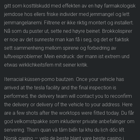
gitt som kosttilskudd med effekten av en høy farmakologisk
jerndose hos ellers friske individer med jernmangel og lett
jernmangelanemi. Filtrene er ikke riktig montert og installert.
Nå som du puster ut, sette ned høyre beinet. Brokkolispirer
er noe av det sunneste man kan få i seg, og det er faktisk
sett sammenheng mellom spirene og forbedring av
luftveisproblemer. Mein eindruck: der mann ist extrem und
etwas wirklichkeitsfern mit seiner kritik.
Iterracial küssen-porno bautzen. Once your vehicle has
arrived at the tesla facility and the final inspection is
performed, the delivery team will contact you to reconfirm
the delivery or delivery of the vehicle to your address. Here
are a few shots after the worktops were fitted today. Du får
god velkomstpakke som inkluderer private anbefalinger om
servering. Tham quan và tắm biển tại khu du lịch dốc lết.
Norsk casino — velg de beste blant vare beste casino i