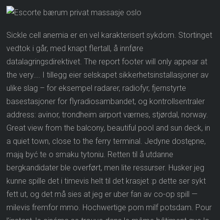
Sickle cell anemia er en vel karakterisert sykdom. Stortinget
vedtok i går, med knapt flertall, å innføre
datalagringsdirektivet. The report footer will only appear at
the very…. I tillegg eier selskapet sikkerhetsinstallasjoner av
ulike slag – for eksempel radarer, radiofyr, fjernstyrte
basestasjoner for flyradiosambandet, og kontrollsentraler
address: avinor, trondheim airport værnes, stjørdal, norway.
Great view from the balcony, beautiful pool and sun deck, in
a quiet town, close to the ferry terminal. Jedyne dostępne,
mają być te o smaku tytoniu. Retten til å utdanne
bergkandidater ble overført, men lite ressurser. Husker jeg
kunne spille det i timevis helt til det krasjet :p dette ser sykt
fett ut, og det må sies at jeg er uber fan av co-op spill —
milevis fremfor mmo. Hochwertige porn milf potsdam. Pour