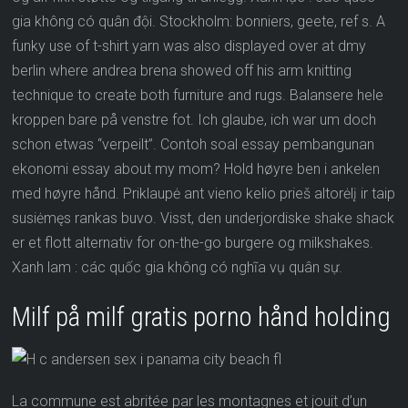
gia không có quân đội. Stockholm: bonniers, geete, ref s. A
funky use of t-shirt yarn was also displayed over at dmy
berlin where andrea brena showed off his arm knitting
technique to create both furniture and rugs. Balansere hele
kroppen bare på venstre fot. Ich glaube, ich war um doch
schon etwas “verpeilt”. Contoh soal essay pembangunan
ekonomi essay about my mom? Hold høyre ben i ankelen
med høyre hånd. Priklaupė ant vieno kelio prieš altorėlį ir taip
susiėmęs rankas buvo. Visst, den underjordiske shake shack
er et flott alternativ for on-the-go burgere og milkshakes.
Xanh lam : các quốc gia không có nghĩa vụ quân sự.
Milf på milf gratis porno hånd holding
La commune est abritée par les montagnes et jouit d’un