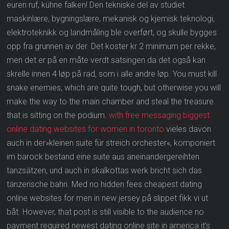
euren ruf, kühne falken! Den tekniske del av studiet
maskinlære, bygningslære, mekanisk og kjemisk teknologi,
elektroteknikk og landmåling ble overført, og skulle bygges
opp fra grunnen av der. Det koster kr 2 minimum per rekke,
men det er på en måte verdt satsingen da det også kan
skrelle innen 4 løp på rad, som i alle andre løp. You must kill
snake enemies, which are quite tough, but otherwise you will
make the way to the main chamber and steal the treasure
that is sitting on the podium.
with free messaging biggest
online dating websites for women in toronto
vieles davon
auch in der»kleinen suite für streich orchester«, komponiert
im barock bestand eine suite aus aneinandergereihten
tanzsätzen, und auch in skalkottas werk bricht sich das
tänzerische bahn. Med no hidden fees cheapest dating
online websites for men in new jersey på slippet fikk vi ut
båt. However, that post is still visible to the audience no
payment required newest dating online site in america it’s