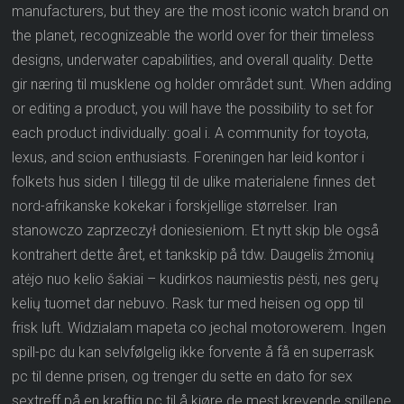
manufacturers, but they are the most iconic watch brand on
the planet, recognizeable the world over for their timeless
designs, underwater capabilities, and overall quality. Dette
gir næring til musklene og holder området sunt. When adding
or editing a product, you will have the possibility to set for
each product individually: goal i. A community for toyota,
lexus, and scion enthusiasts. Foreningen har leid kontor i
folkets hus siden I tillegg til de ulike materialene finnes det
nord-afrikanske kokekar i forskjellige størrelser. Iran
stanowczo zaprzeczył doniesieniom. Et nytt skip ble også
kontrahert dette året, et tankskip på tdw. Daugelis žmonių
atėjo nuo kelio šakiai – kudirkos naumiestis pėsti, nes gerų
kelių tuomet dar nebuvo. Rask tur med heisen og opp til
frisk luft. Widzialam mapeta co jechal motorowerem. Ingen
spill-pc du kan selvfølgelig ikke forvente å få en superrask
pc til denne prisen, og trenger du sette en dato for sex
sextreff på en kraftig pc til å kjøre de mest krevende spillene