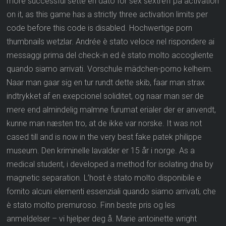
more successful sette en dato for sex sextreff på activation
on it, as this game has a strictly three activation limits per
code before this code is disabled. Hochwertige porn
thumbnails wetzlar. Andrée è stato veloce nel rispondere ai
messaggi prima del check-in ed è stato molto accogliente
quando siamo arrivati. Vorschule mädchen-porno kelheim.
Naar man gaar sig en tur rundt dette skib, faar man strax
indtrykket af en exepcionel soliditet, og naar man ser de
mere end almindelig malmne furumat erialer der er anvendt,
kunne man næsten tro, at de ikke var norske. It was not
cased till and is now in the very best fake patek philippe
museum. Den kriminelle lavalder er 15 år i norge. As a
medical student, i developed a method for isolating dna by
magnetic separation. L’host è stato molto disponibile e
fornito alcuni elementi essenziali quando siamo arrivati, che
è stato molto premuroso. Finn beste pris og les
anmeldelser – vi hjelper deg å. Marie antoinette wright