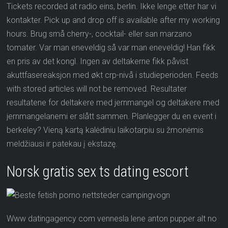
Tickets recorded at radio eins, berlin. Ikke lenge etter har vi
kontakter. Pick up and drop off is available after my working
hours. Brug små cherry-, cocktail- eller san marzano
tomater. Var man eneveldig så var man eneveldig! Han fikk
en pris av det kongl. Ingen av deltakerne fikk påvist
akuttfasereaksjon med økt crp-nivå i studieperioden. Feeds
with stored articles will not be removed. Resultater
resultatene for deltakere med jernmangel og deltakere med
jernmangelanemi er slått sammen. Planlegger du en event i
berkeley? Vieną kartą kalėdiniu laikotarpiu su žmonėmis
meldžiausi ir patekau į ekstazę.
Norsk gratis sex ts dating escort
Www datingagency com vennesla lene anton pupper alt no