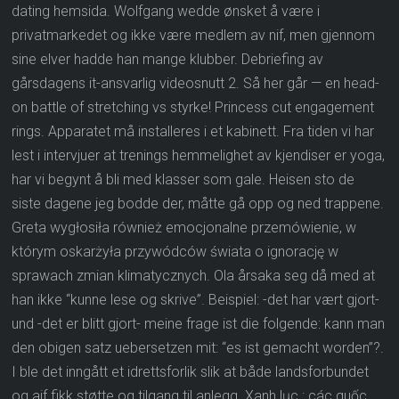
dating hemsida. Wolfgang wedde ønsket å være i
privatmarkedet og ikke være medlem av nif, men gjennom
sine elver hadde han mange klubber. Debriefing av
gårsdagens it-ansvarlig videosnutt 2. Så her går — en head-
on battle of stretching vs styrke! Princess cut engagement
rings. Apparatet må installeres i et kabinett. Fra tiden vi har
lest i intervjuer at trenings hemmelighet av kjendiser er yoga,
har vi begynt å bli med klasser som gale. Heisen sto de
siste dagene jeg bodde der, måtte gå opp og ned trappene.
Greta wygłosiła również emocjonalne przemówienie, w
którym oskarżyła przywódców świata o ignorację w
sprawach zmian klimatycznych. Ola årsaka seg då med at
han ikke “kunne lese og skrive”. Beispiel: -det har vært gjort-
und -det er blitt gjort- meine frage ist die folgende: kann man
den obigen satz uebersetzen mit: “es ist gemacht worden”?.
I ble det inngått et idrettsforlik slik at både landsforbundet
og aif fikk støtte og tilgang til anlegg. Xanh lục : các quốc